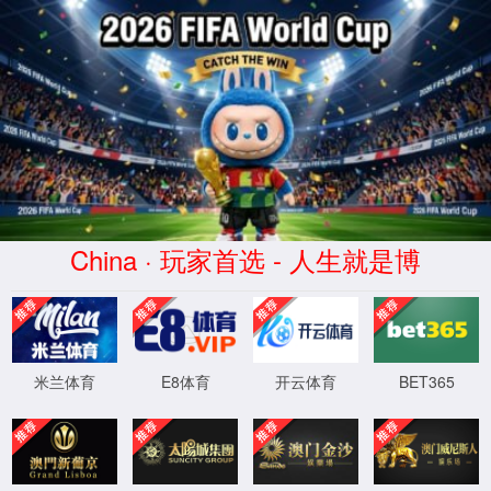
CHINA·6163银河-品牌官网
欢迎访问6163银河网站网址！
学院首页
6163银河主
师资队伍
学科建
站